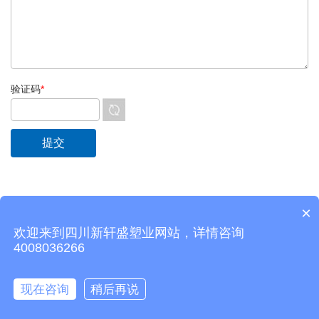
验证码
*
×
欢迎来到四川新轩盛塑业网站，详情咨询
CopyRight © 2026 四川新轩盛塑业有限公司 版权所有
蜀ICP备
4008036266
19011319号-4
网站地图
所有标签
免责声明
中环互联网
常州网站
建设
现在咨询
稍后再说
主页
产品中心
电话
联系我们