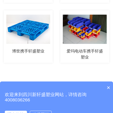
博世携手轩盛塑业
爱玛电动车携手轩盛
塑业
×
欢迎来到四川新轩盛塑业网站，详情咨询
CopyRight © 2026 四川新轩盛塑业有限公司 版权所有
蜀ICP备
4008036266
19011319号-4
网站地图
所有标签
免责声明
中环互联网
常州网站
建设