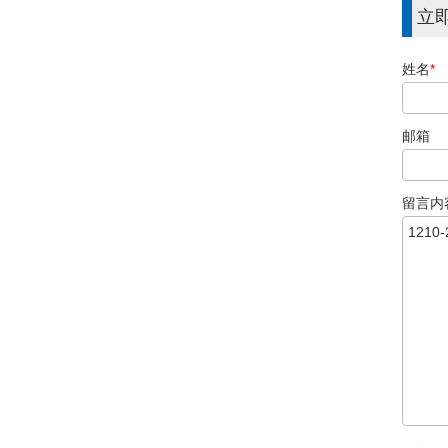
立
姓名
*
邮箱
留言内