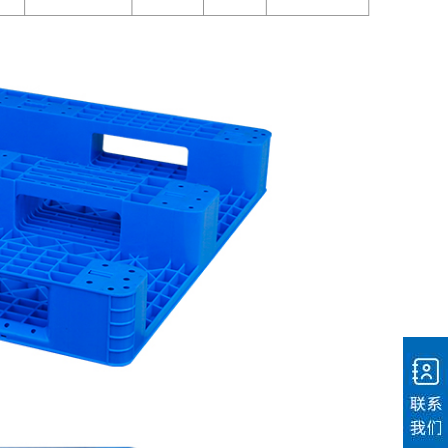
电话：400-803-
6266
微信二维码
地址：四川省德
阳市广汉市湘潭
路八段8号