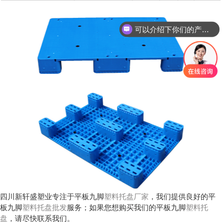
可以介绍下你们的产品么？
四川新轩盛塑业
专注于
平板九脚
塑料托盘厂家
，我们提供良好的平
板九脚
塑料托盘批发
服务；如果您想购买我们的平板九脚
塑料托
盘
，请尽快联系我们。