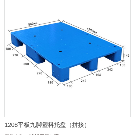
1208平板九脚塑料托盘（拼接）