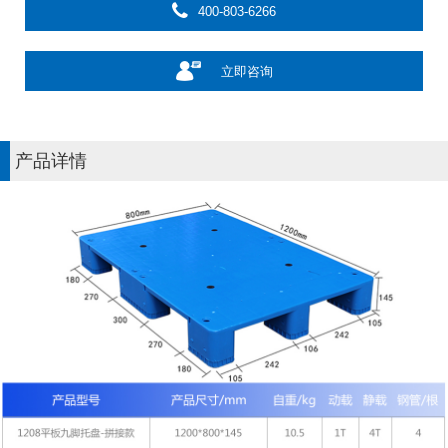
400-803-6266
立即咨询
产品详情