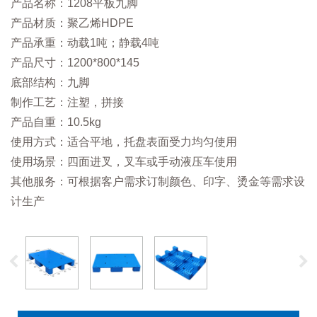
产品名称：1208平板九脚
产品材质：聚乙烯HDPE
产品承重：动载1吨；静载4吨
产品尺寸：1200*800*145
底部结构：九脚
制作工艺：注塑，拼接
产品自重：10.5kg
使用方式：适合平地，托盘表面受力均匀使用
使用场景：四面进叉，叉车或手动液压车使用
其他服务：可根据客户需求订制颜色、印字、烫金等需求设
计生产