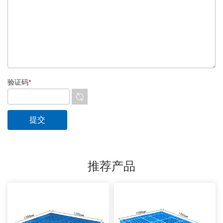
验证码
*
推荐产品