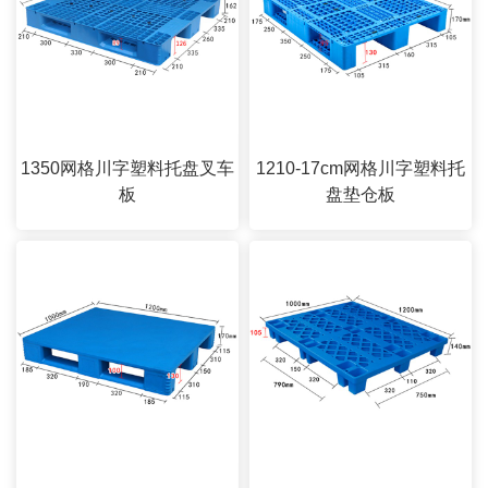
1350网格川字塑料托盘叉车
1210-17cm网格川字塑料托
板
盘垫仓板