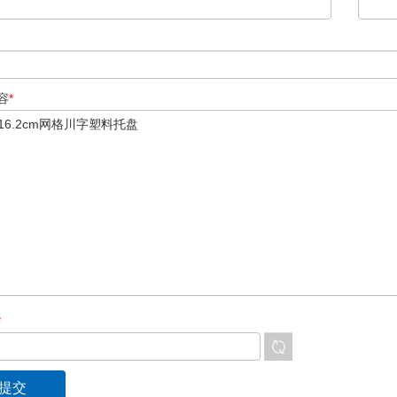
容
*
*