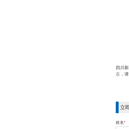
四川新
盘
，请
立
姓名
*