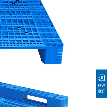
电话：400-803-
6266
微信二维码
地址：四川省德
阳市广汉市湘潭
路八段8号