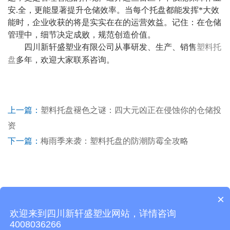
安.全，更能显著提升仓储效率。当每个托盘都能发挥*大效
能时，企业收获的将是实实在在的运营效益。记住：在仓储
管理中，细节决定成败，规范创造价值。
四川新轩盛塑业有限公司从事研发、生产、销售
塑料托
盘
多年，欢迎大家联系咨询。
上一篇：
塑料托盘褪色之谜：四大元凶正在侵蚀你的仓储投
资
下一篇：
梅雨季来袭：塑料托盘的防潮防霉全攻略
×
欢迎来到四川新轩盛塑业网站，详情咨询
CopyRight © 2026 四川新轩盛塑业有限公司 版权所有
蜀ICP备
4008036266
19011319号-4
网站地图
所有标签
免责声明
中环互联网
常州网站