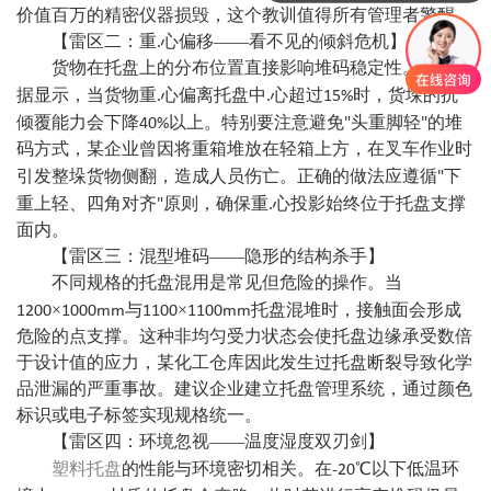
价值百万的精密仪器损毁，这个教训值得所有管理者警醒。
【雷区二：重.心偏移
——看不见的倾斜危机】
货物在托盘上的分布位置直接影响堆码稳定性。实验数
15%
据显示，当货物重.心偏离托盘中.心超过
时，货垛的抗
40%
"
"
倾覆能力会下降
以上。特别要注意避免
头重脚轻
的堆
码方式，某企业曾因将重箱堆放在轻箱上方，在叉车作业时
"
引发整垛货物侧翻，造成人员伤亡。正确的做法应遵循
下
"
重上轻、四角对齐
原则，确保重.心投影始终位于托盘支撑
面内。
【雷区三：混型堆码
——隐形的结构杀手】
不同规格的托盘混用是常见但危险的操作。当
1200
1000mm
1100
1100mm
×
与
×
托盘混堆时，接触面会形成
危险的点支撑。这种非均匀受力状态会使托盘边缘承受数倍
于设计值的应力，某化工仓库因此发生过托盘断裂导致化学
品泄漏的严重事故。建议企业建立托盘管理系统，通过颜色
标识或电子标签实现规格统一。
【雷区四：环境忽视
——温度湿度双刃剑】
-20
塑料托盘
的性能与环境密切相关。在
℃以下低温环