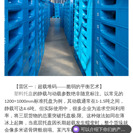
【雷区一：超载堆码
——脆弱的平衡艺术】
塑料托盘
的静载与动载参数绝非随意标注。以常见的
1200
1000mm
1-1.5
×
标准托盘为例，其动载通常在
吨之间，
4-6
静载可达
吨。但实际使用中，很多企业为追求空间利用
率，将三层货物的总重突破托盘极.限。这种做法如同在薄
冰上起舞，当底层托盘因长期超载发生蠕变时，整个货垛就
可以介绍下你们的产品么？
会像多米诺骨牌般崩塌。某汽车配件仓库曾因堆码超重导致