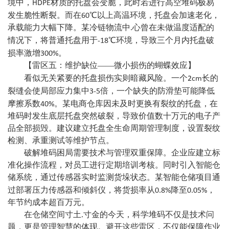
HDPE
境中，
材质的托盘会变脆，此时若进行高空堆码极易
60
发生脆性断裂。而在
℃以上高温环境，托盘会加速老化，
承载能力大幅下降。某冷链物流中.心曾在未做温度适配的
-18
情况下，将普通托盘用于
℃环境，导致三个月内托盘破
300%
损率激增
。
【雷区五：维护缺位
——微小损伤的蝴蝶效应】
2cm
看似无关紧要的托盘损伤实则暗藏风险。一个
长的
3-5
裂缝会使局部应力集中
倍，一个缺失的防滑垫可能降低
40%
摩擦系数
。某电商仓库因未及时更换有裂纹的托盘，在
堆码时发生底层托盘突然破裂，导致价值数十万元的电子产
品全部损毁。建议建立托盘全生命周期管理制度，设置裂纹
检测、承重测试等维护节点。
破解堆码困局需要技术与管理双重保障。企业应建立标
准化操作流程，对员工进行定期培训考核。同时引入智能仓
储系统，通过传感器实时监测货垛状态。某智能仓储项目通
0.8%
0.05%
过部署压力传感器和倾斜仪，将货损率从
降至
，
年节约成本超百万元。
在仓储空间寸土.寸金的今天，科学堆码不仅是技术问
题，更是管理智慧的体现。避开这些雷区，不仅能保障作业