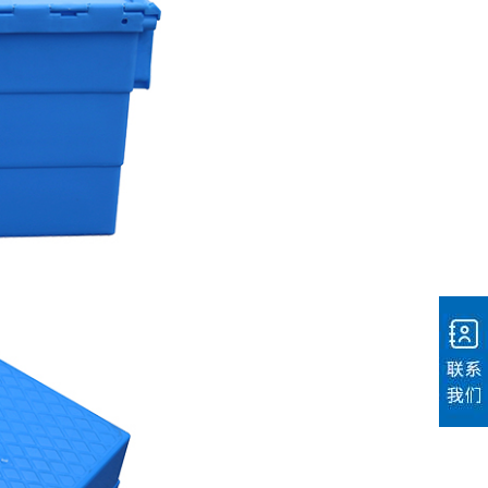
电话：400-803-
6266
微信二维码
地址：四川省德
阳市广汉市湘潭
路八段8号