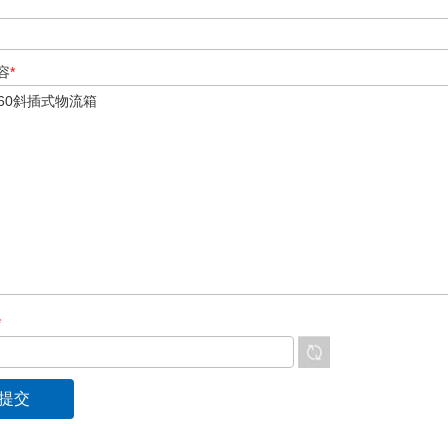
容
*
*