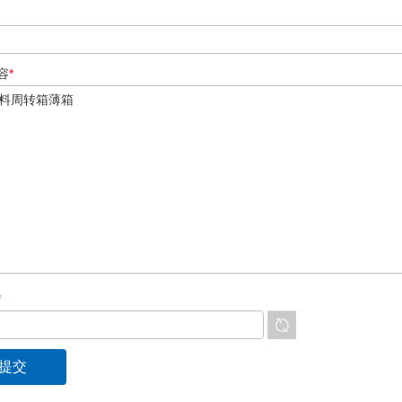
容
*
*