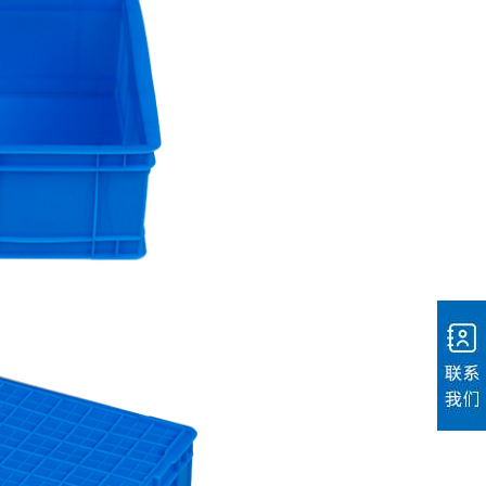
电话：400-803-
6266
微信二维码
地址：四川省德
阳市广汉市湘潭
路八段8号